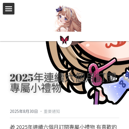
×
商品分類
告示板
所有商品分類
關於我
會員拍立得
2026Nice
Nokemon卡包資訊
2025年連續六個月訂閱
專屬小禮物
過去的活動
FF46睡衣派對
2025年8月30日
·
重要通知
2026揮指大賽
🎁 2025年連續六個月訂閱專屬小禮物 有喜歡的
2025聖誕節活動