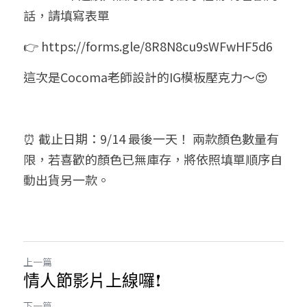
話，請填寫表單 
👉 https://forms.gle/8R8N8cu9sWFwHF5d6
這次是Cocoma老師設計的IG模板壓克力～😍
⏰ 截止日期：9/14 最後一天！ 兩款顏色數量有
限，若喜歡的顏色已無庫存，將依照填單順序自
動出貨另一款。
上一篇
情人節影片上線囉!
下一篇